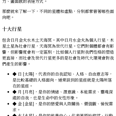
力、畫面感的表達方式。
那麼就來了解一下，不同的星體和虛點，分別都掌管著哪些面
向吧。
十大行星
包含日月金火水木土天海冥。其中日月水金火為個人行星，木
星土星為社會行星，天海冥為世代行星。它們對個體都會有影
響，但影響度會有一定區別，比如個人行星對我們性格的塑造
更直接，而社會及世代行星更多的是社會及時代大環境會對我
們產生的影響。
◆
日 [太陽]
，代表你的自我認知、人格、自由意志等，
是比較基礎的人格面向，通常談到的星座就是太陽所落
在的星座。
◆
月 [月亮]
，是你的情緒、潛意識、本能需求、靈魂深
處的自我，也是生命中的女性形象。
◆
金 [金星]
，是你的戀愛與人際關係、價值觀、愉悅需
求。
◆
火 [火星]
，是你的能量中心，代表著原始慾望、行動