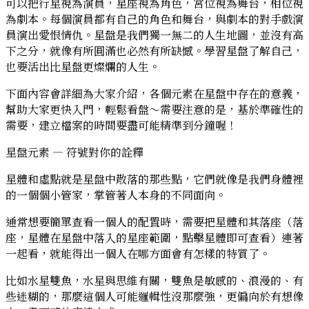
可以把
行星視為演員，星座視為角色，宮位視為舞台，相位視
為劇本
。每個演員都有自己的角色和舞台，與劇本的對手戲演
員演出愛恨情仇。星盤是我們獨一無二的人生地圖，並沒有高
下之分，就像有所圓滿也必然有所缺憾。學習星盤了解自己，
也要活出比星盤更燦爛的人生。
下面內容會詳細為大家介紹，各個元素在星盤中存在的意義，
幫助大家更快入門，輕鬆看盤～需要注意的是，基於準確性的
需要，建立檔案的時間要盡可能精準到分鐘喔！
星盤元素 — 符號對你的詮釋
星體和虛點就是星盤中散落的那些點，它們就像是我們身體裡
的一個個小管家，掌管著人本身的不同面向。
通常想要簡單查看一個人的配置時，需要把星體和其落座（落
座，星體在星盤中落入的星座範圍，點擊星體即可查看）連著
一起看，就能得出一個人在哪方面會有怎樣的特質了。
比如水星雙魚，水星與思維有關，雙魚是敏感的、浪漫的、有
些迷糊的，那麼這個人可能邏輯性沒那麼強，更偏向於有想像