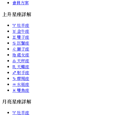
會員方案
上升星座詳解
♈
牡羊座
♉
金牛座
♊
雙子座
♋
巨蟹座
♌
獅子座
♍
處女座
♎
天秤座
♏
天蠍座
♐
射手座
♑
摩羯座
♒
水瓶座
♓
雙魚座
月亮星座詳解
♈
牡羊座