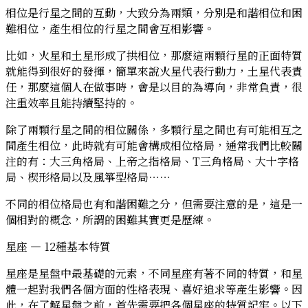
相位是行星之間的互動，大致分為兩類，分別是和諧相位和困
難相位，產生相位的行星之間會互相影響。
比如，火星和土星形成了拱相位，那麼這兩顆行星的正面特質
就能得到很好的發揮，簡單來說火星代表行動力，土星代表責
任，那麼這個人在做事時，會是以目的為導向，非常負責，很
注重效率且能持續堅持的。
除了兩顆行星之間的相位關係，多顆行星之間也有可能相互之
間產生相位，此時就有可能會構成相位格局，通常我們比較關
注的有：大三角格局、上帝之指格局、T三角格局、大十字格
局、楔形格局以及風箏型格局⋯⋯
不同的相位格局也有和諧困難之分，但需要注意的是，這是一
個相對的概念，所謂的困難其實更是歷練。
星座 — 12種基本特質
星座是星盤中最基礎的元素，不同星座有著不同的特質，和星
體一起對我們各個方面的性格表現、喜好追求等產生影響。因
此，在了解星盤之前，首先需要把各個星座的特質記牢。以下