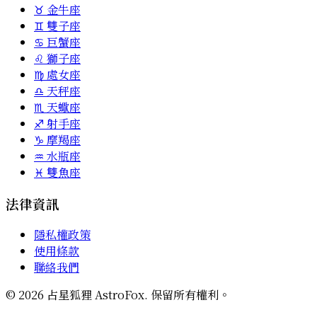
♉
金牛座
♊
雙子座
♋
巨蟹座
♌
獅子座
♍
處女座
♎
天秤座
♏
天蠍座
♐
射手座
♑
摩羯座
♒
水瓶座
♓
雙魚座
法律資訊
隱私權政策
使用條款
聯絡我們
©
2026
占星狐狸 AstroFox. 保留所有權利。