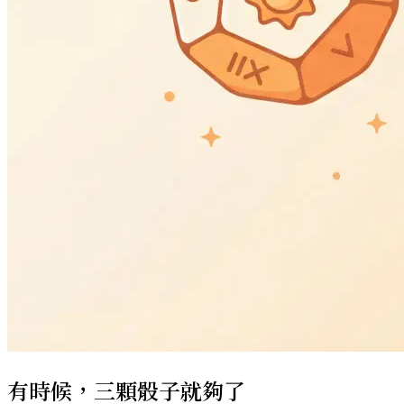
有時候，三顆骰子就夠了