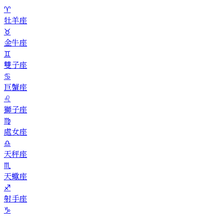
♈
牡羊座
♉
金牛座
♊
雙子座
♋
巨蟹座
♌
獅子座
♍
處女座
♎
天秤座
♏
天蠍座
♐
射手座
♑