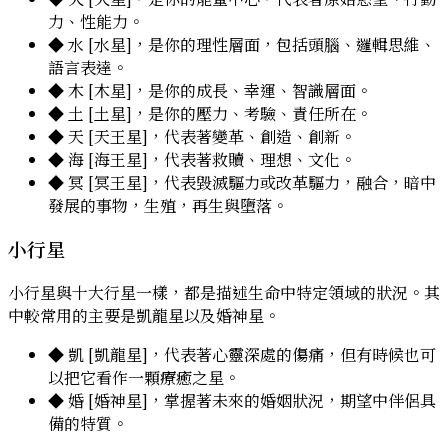
力、性能力。
◆
水 [水星]
，是你的理性層面，包括頭腦、邏輯思維、
語言表達。
◆
木 [木星]
，是你的成長、幸運、智識層面。
◆
土 [土星]
，是你的壓力、考驗、責任所在。
◆
天 [天王星]
，代表著變革、創造、創新。
◆
海 [海王星]
，代表著救贖、理想、文化。
◆
冥 [冥王星]
，代表毀滅驅力或改革驅力，融合，暗中
發展的事物，生殖，再生與墮落。
小行星
小行星與十大行星一樣，都是描述生命中特定領域的狀況。其
中較常用的主要是凱龍星以及婚神星。
◆
凱 [凱龍星]
，代表著心靈深處的傷痛，但有時候也可
以把它看作一顆療癒之星。
◆
婚 [婚神星]
，掌握著未來的婚姻狀況，期望中伴侶具
備的特質。