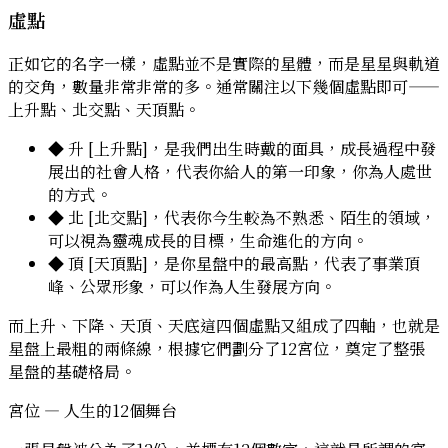
虛點
正如它的名字一樣，虛點並不是實際的星體，而是星星與軌道
的交角，數量非常非常的多。通常關注以下幾個虛點即可——
上升點、北交點、天頂點。
◆
升 [上升點]
，是我們出生時戴的面具，成長過程中發
展出的社會人格，代表你給人的第一印象，你為人處世
的方式。
◆
北 [北交點]
，代表你今生較為不熟悉、陌生的領域，
可以視為靈魂成長的目標，生命進化的方向。
◆
頂 [天頂點]
，是你星盤中的最高點，代表了事業頂
峰、公眾形象，可以作為人生發展方向。
而上升、下降、天頂、天底這四個虛點又組成了四軸，也就是
星盤上最粗的兩條線，根據它們劃分了12宮位，奠定了整張
星盤的基礎格局。
宮位 — 人生的12個舞台