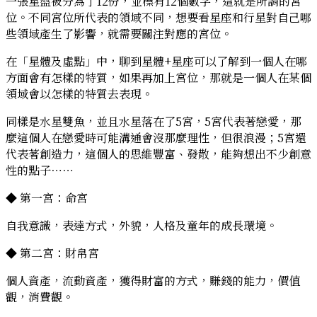
一張星盤被分為了12份，並標有12個數字，這就是所謂的宮
位。不同宮位所代表的領域不同，想要看星座和行星對自己哪
些領域產生了影響，就需要關注對應的宮位。
在「星體及虛點」中，聊到星體+星座可以了解到一個人在哪
方面會有怎樣的特質，如果再加上宮位，那就是一個人在某個
領域會以怎樣的特質去表現。
同樣是水星雙魚，並且水星落在了5宮，5宮代表著戀愛，那
麼這個人在戀愛時可能溝通會沒那麼理性，但很浪漫；5宮還
代表著創造力，這個人的思維豐富、發散，能夠想出不少創意
性的點子⋯⋯
◆ 第一宮：命宮
自我意識，表達方式，外貌，人格及童年的成長環境。
◆ 第二宮：財帛宮
個人資產，流動資產，獲得財富的方式，賺錢的能力，價值
觀，消費觀。